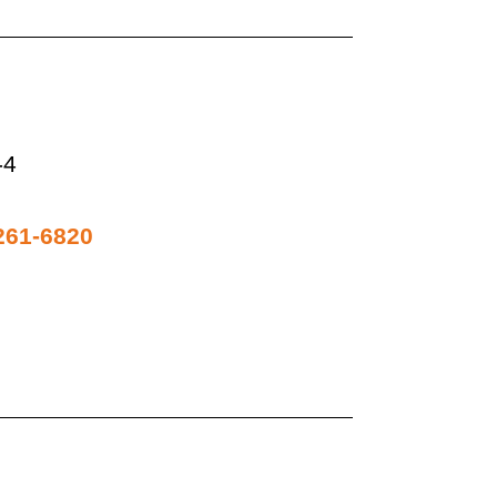
4
261-6820