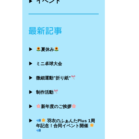
イベント
▶
▶
夏休み
▶
ミニ卓球大会
▶
微細運動”折り紙”
▶
制作活動
▶
新年度のご挨拶
▶
羽衣のふぁんたPlus 1周
年記念！合同イベント開催